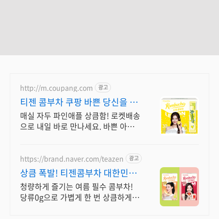
http://m.coupang.com
광고
티젠 콤부차 쿠팡 바쁜 당신을 위
한
매실 자두 파인애플 상큼함! 로켓배송
으로 내일 바로 만나세요. 바쁜 아침
식후 입가심에 딱! 상큼한 수분 보충
으로 달콤한 음료 대신 즐기세요.
https://brand.naver.com/teazen
광고
상큼 폭발! 티젠콤부차 대한민국
1등 티젠 콤부차
청량하게 즐기는 여름 필수 콤부차!
당류0g으로 가볍게 한 번 상큼하게
두번!